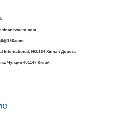
6
chinanewcent.com
8.com
al International, NO.164 Xinnan Дорога
Чунцин 401147 Китай
ие