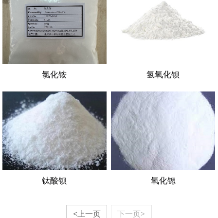
氯化铵
氢氧化钡
钛酸钡
氧化锶
<上一页
下一页>